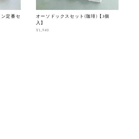
リン定番セ
オーソドックスセット(珈琲)【3個
入】
¥1,940