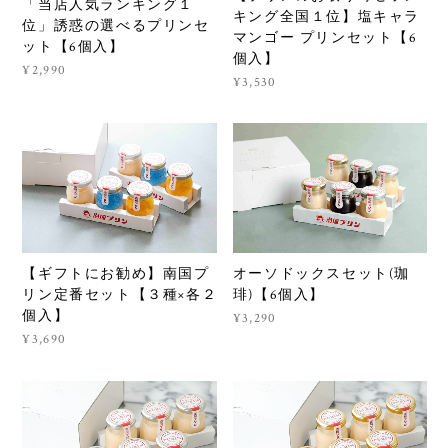
「当店人気ランキング１
キング全国１位】塩キャラ
位」誘惑の選べるプリンセ
マンゴー プリンセット【6
ット【6個入】
個入】
¥2,990
¥3,530
【ギフトにお勧め】南国プ
オーソドックスセット(珈
リン定番セット【３種×各２
琲)【6個入】
個入】
¥3,290
¥3,690