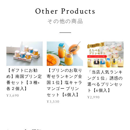
Other Products
その他の商品
【ギフトにお勧
【プリンのお取り
「当店人気ランキ
め】南国プリン定
寄せランキング全
ング１位」誘惑の
番セット【３種×
国１位】塩キャラ
選べるプリンセッ
各２個入】
マンゴー プリン
ト【6個入】
セット【6個入】
¥3,690
¥2,990
¥3,530