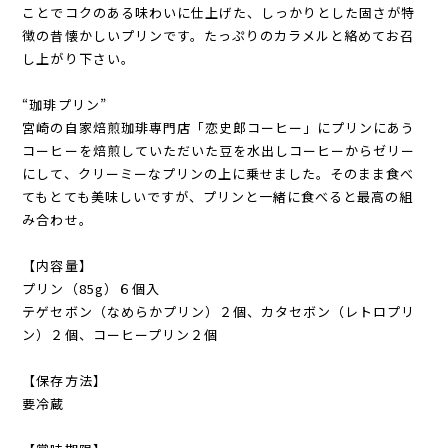
ことでコクのある味わいに仕上げた、しっかりとした固さが特
徴の昔懐かしいプリンです。たっぷりのカラメルと絡めてお召
し上がり下さい。
“珈琲プリン”
宮崎の自家焙煎珈琲専門店「恋史郎コーヒー」にプリンにあう
コーヒーを焙煎していただいた豆を水出しコーヒーからゼリー
にして、クリーミーなプリンの上に乗せました。そのまま食べ
てもとても美味しいですが、プリンと一緒に食べると最高の組
み合わせ。
【内容量】
プリン（85g）６個入
テゲセボン（なめらかプリン）２個、カタセボン（レトロプリ
ン）２個、コーヒープリン２個
【保存方法】
要冷蔵