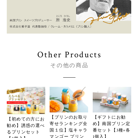
Other Products
その他の商品
【プリンのお取り
【ギフトにお勧
【初めての方にお
寄せランキング全
め】南国プリン定
勧め】誘惑の選べ
国１位】塩キャラ
番セット【3種×各
るプリンセット
マンゴー プリン
1個入】