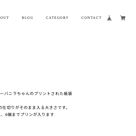
BOUT
BLOG
CATEGORY
CONTACT
ターバニラちゃんのプリントされた紙袋
の仕切りがそのまま入る大きさです。
れ、6個までプリンが入ります